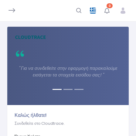
Ειδοποιήσεις
0
" Για να συνδεθείτε στην εφαρμογή παρακαλούμε
εισάγεται τα στοιχεία εισόδου σας! "
Καλώς ήλθατε!
Συνδεθείτε στο Cloudtrace.